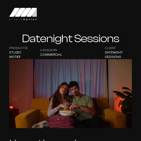
Datenight Sessions
PRODUCTIE
CLIENT
CATEGORY
STUDIO 
DATENIGHT 
COMMERCIAL
MOTIEF
SESSIONS